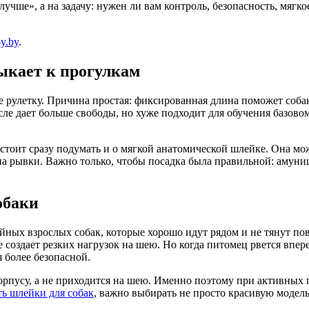
лучше», а на задачу: нужен ли вам контроль, безопасность, мяг
y.by
.
выкает к прогулкам
 рулетку. Причина простая: фиксированная длина поможет соба
ысле дает больше свободы, но хуже подходит для обучения базово
стоит сразу подумать и о мягкой анатомической шлейке. Она мо
на рывки. Важно только, чтобы посадка была правильной: амуниц
обаки
ых взрослых собак, которые хорошо идут рядом и не тянут пов
 создает резких нагрузок на шею. Но когда питомец рвется впере
 более безопасной.
корпусу, а не приходится на шею. Именно поэтому при активных
ь шлейки для собак
, важно выбирать не просто красивую модель,