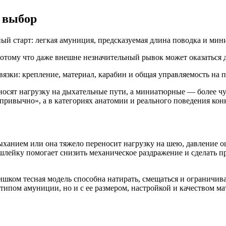
а выбор
ый старт: легкая амуниция, предсказуемая длина поводка и ми
потому что даже внешне незначительный рывок может оказаться 
язки: крепление, материал, карабин и общая управляемость на п
носят нагрузку на дыхательные пути, а миниатюрные — более ч
привычно», а в категориях анатомии и реального поведения кон
 дыханием или она тяжело переносит нагрузку на шею, давление
 шлейку помогает снизить механическое раздражение и сделать п
ишком тесная модель способна натирать, смещаться и ограничив
 типом амуниции, но и с ее размером, настройкой и качеством ма