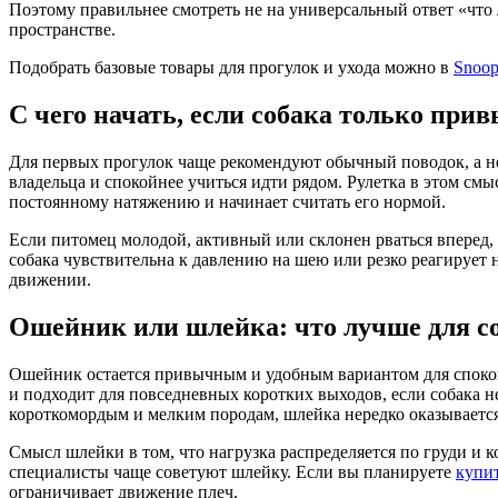
Поэтому правильнее смотреть не на универсальный ответ «что 
пространстве.
Подобрать базовые товары для прогулок и ухода можно в
Snoop
С чего начать, если собака только при
Для первых прогулок чаще рекомендуют обычный поводок, а не
владельца и спокойнее учиться идти рядом. Рулетка в этом см
постоянному натяжению и начинает считать его нормой.
Если питомец молодой, активный или склонен рваться вперед, 
собака чувствительна к давлению на шею или резко реагирует 
движении.
Ошейник или шлейка: что лучше для с
Ошейник остается привычным и удобным вариантом для спокойн
и подходит для повседневных коротких выходов, если собака не
короткомордым и мелким породам, шлейка нередко оказывается
Смысл шлейки в том, что нагрузка распределяется по груди и 
специалисты чаще советуют шлейку. Если вы планируете
купит
ограничивает движение плеч.