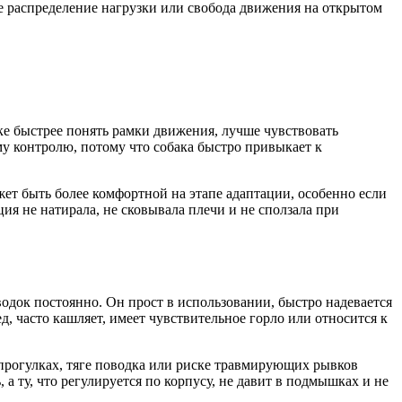
кое распределение нагрузки или свобода движения на открытом
ке быстрее понять рамки движения, лучше чувствовать
му контролю, потому что собака быстро привыкает к
жет быть более комфортной на этапе адаптации, особенно если
ия не натирала, не сковывала плечи и не сползала при
одок постоянно. Он прост в использовании, быстро надевается
д, часто кашляет, имеет чувствительное горло или относится к
 прогулках, тяге поводка или риске травмирующих рывков
 а ту, что регулируется по корпусу, не давит в подмышках и не