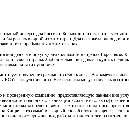
громный интерес для Россиян. Большинство студентов мечтают
ли бы рожать в одной из этих стран. Для всех желающих достат
законности пребывания в этих странах.
ть вои деньги в покупку недвижимости в странах Евросоюза. К
паспорта своей страны. Любой желающий должен купить недвижи
 только на таких условиях.
антирует получение гражданства Евросоюза. Это замечательная 
ы ЕС без получения визы. Все студенты могут получать льготно
ю и проверенную компанию, предоставляющую данный вид услуг.
бязанности подобных организаций входит не только оформление
омпании должны предоставлять грамотного и опытного юриста, 
на Кипре – это самый выгодный способ вложения денег, великол
я полноценного проживания, работы и личностного развития, по