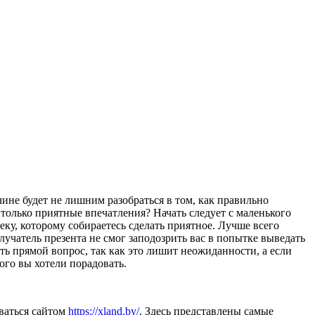
не будет не лишним разобраться в том, как правильно
 только приятные впечатления? Начать следует с маленького
еку, которому собираетесь сделать приятное. Лучше всего
лучатель презента не смог заподозрить вас в попытке выведать
ь прямой вопрос, так как это лишит неожиданности, а если
ого вы хотели порадовать.
ваться сайтом
https://xland.by/
. Здесь представлены самые