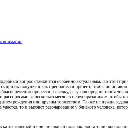
ть внимание
одобный вопрос становится особенно актуальным. По этой причи
сть при их покупке и как преподнести презент, чтобы он оставил
аблаговременно провести разведку, разузнав предпочтения челов
и расспросами за несколько месяцев перед праздником, чтобы по
 днем рождения или другим торжеством. Также не нужно задават
удастся, то и вызовет разочарование у близкого человека, котор
искать стильный и оригинальный подарок, достаточно воспользо