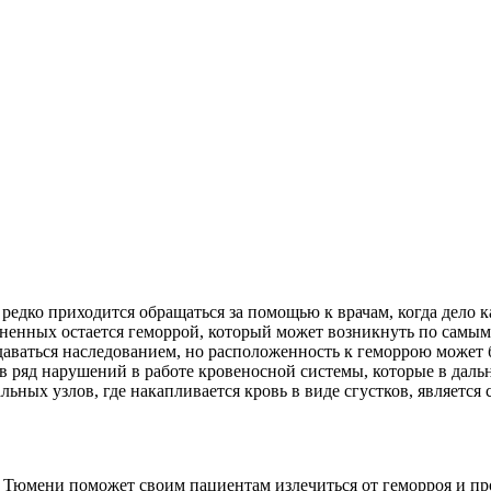
редко приходится обращаться за помощью к врачам, когда дело к
ненных остается геморрой, который может возникнуть по самым
даваться наследованием, но расположенность к геморрою может
ов ряд нарушений в работе кровеносной системы, которые в да
ьных узлов, где накапливается кровь в виде сгустков, являетс
 Тюмени поможет своим пациентам излечиться от геморроя и пр