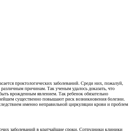
асается проктологических заболеваний. Среди них, пожалуй,
 различным причинам. Так ученым удалось доказать, что
 быть врожденным явлением. Так ребенок обязательно
льнейшем существенно повышают риск возникновения болезни.
я следствием именно неправильной циркуляции крови и проблем
очих заболеваний в кратчайшие сроки. Сотрудники клиники