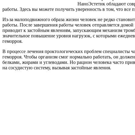
НаноЭстетик обладают совр
работы. Здесь вы можете получить уверенность в том, что вс
Из-за малоподвижного образа жизни человек не редко станови
работы. После завершения работы человек отправляется домой 
приводит к застойным явлениям, запускающим механизм тромбо
значительное повышение уровня нагрузок, с которыми ежедневн
геморроя.
В процессе лечения проктологических проблем специалисты час
геморроя. Чтобы организм смог нормально работать, он долже
белками, жирами и углеводами. Но рацион человека часто прив
на сосудистую систему, вызывая застойные явления.