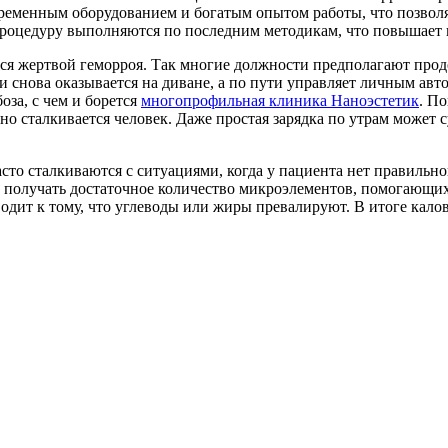
еменным оборудованием и богатым опытом работы, что позволяе
е процедуру выполняются по последним методикам, что повышает
тся жертвой геморроя. Так многие должности предполагают про
и снова оказывается на диване, а по пути управляет личным авт
за, с чем и борется
многопрофильная клиника Наноэстетик
. П
о сталкивается человек. Даже простая зарядка по утрам может 
то сталкиваются с ситуациями, когда у пациента нет правильног
н получать достаточное количество микроэлементов, помогающих
одит к тому, что углеводы или жиры превалируют. В итоге кало