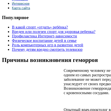
Интересное
Карта сайта
Популярное
В какой спорт «отдать» ребёнка?
Вреден или полезен спорт для здоровья ребенка?
Профилактика Интернет-зависимости
Физическое воспитание детей в семье
Роль компьютерных игр в развитии детей
Почему детям вредно смотреть телевизор
Причины возникновения геморроя
Современному человеку не 
одним из самых распростра
заболевание не может пере
унаследует от своих предк
Возникновение геморроидал
с кровеносными сосудами.
Опытный врач-проктолог в