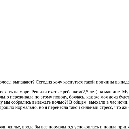
олосы выпадают? Сегодня хочу коснуться такой причины выпадени
хать на море. Решили ехать с ребенком(2,5 лет) на машине. Муж
ильно переживала по этому поводу, боялась, как же моя доча будет
му мы собрались выезжать ночью?! В общем, выехали в час ночи,
прошло нормально, но я перенесла такой сильный стресс, что аж 
няли жилье, вроде бы все нормально,я успокоилась и пошла прин