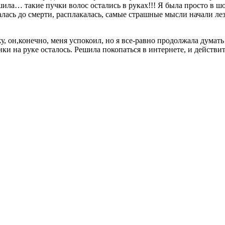
шила… такие пучки волос остались в руках!!! Я была просто в шо
лась до смерти, расплакалась, самые страшные мысли начали лезт
у, он,конечно, меня успокоил, но я все-равно продолжала думат
нки на руке осталось. Решила покопаться в интернете, и действи