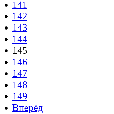
141
142
143
144
145
146
147
148
149
Вперёд