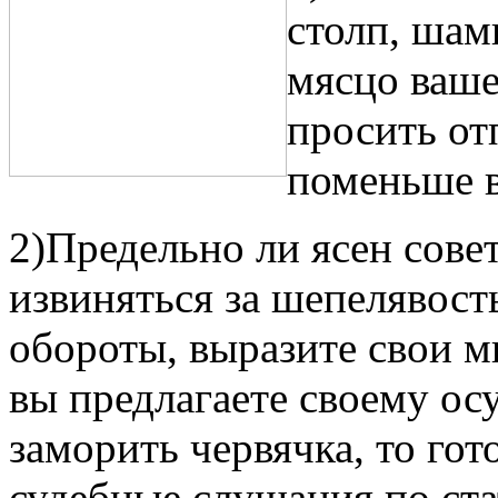
столп, шам
мясцо ваше
просить от
поменьше в
2)Предельно ли ясен сове
извиняться за шепелявост
обороты, выразите свои м
вы предлагаете своему о
заморить червячка, то го
судебные слушания по ст