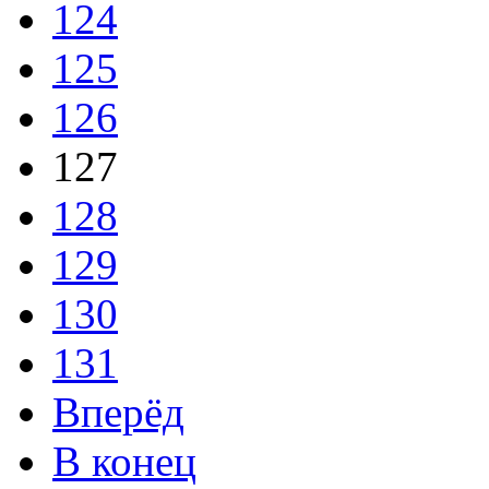
124
125
126
127
128
129
130
131
Вперёд
В конец