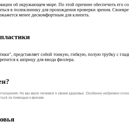
мации об окружающем мире. По этой причине обеспечить его сох
щаться в поликлинику для прохождения проверки зрения. Своевр
 окажется менее дискомфортным для клиента.
 пластики
ики", представляет собой тонкую, гибкую, полую трубку с гла
репится к шприцу для ввода филлера.
ен?
 отношения. Но мы мало печемся о своем здоровье. Особенно небрежно отно
ться за помощью к врачам.
ровья