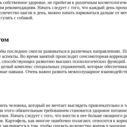
ь собственное здоровье, не прибегая к различным косметологи
ым рекомендациям. Начать следует с того, что каждый день прох
количество шагов в день, можно начать парковаться дальше от ме
гулять с собакой.
гом
бы последние смогли развиваться в различных направ
лениях. П
 аспекты. Во время занятий происходит сенсомоторная коррекци
, способствующих развитию высших психологических функций. 
ся целый комплекс специальных упражнений, которые обеспечива
ельные навыки. Очень важно развить межполушарное взаимодейст
ить человека, который не мечтает выглядеть привлекательно и 
я этого обязательным требованием становится здоровое питание
зни. Начать следует с того, что внести в нее больше овощного 
в. Картофель, как многие ошибочно полагают, относится к корн
заключается в том, чтобы снизить количество жиров в рационе