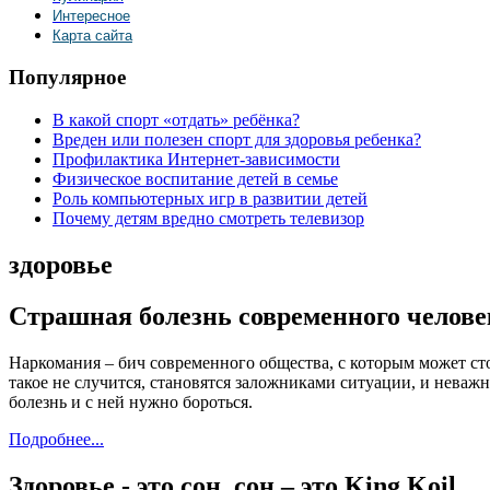
Интересное
Карта сайта
Популярное
В какой спорт «отдать» ребёнка?
Вреден или полезен спорт для здоровья ребенка?
Профилактика Интернет-зависимости
Физическое воспитание детей в семье
Роль компьютерных игр в развитии детей
Почему детям вредно смотреть телевизор
здоровье
Страшная болезнь современного челове
Наркомания – бич современного общества, с которым может сто
такое не случится, становятся заложниками ситуации, и неваж
болезнь и с ней нужно бороться.
Подробнее...
Здоровье - это сон, сон – это King Koil