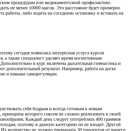
ческим процедурам или медикаментозной профилактике.
одить не менее 10000 шагов. Это расстояние будет примерно
ста работы, либо ходить на соседнюю остановку и вставать на
оэтому сегодня появилась интересная услуга курсов
я, а также специалист уделяет время когнитивным
Дополнительно в курс включена дыхательная гимнастика и
ют дополнительный результат. Например, работа на доске
вие и навыки саморегуляции.
чувствовать себя бодрым и всегда готовым к новым
, принципы которого совсем не сложно реализовать в своей
разнообразия. Каждый день следует употреблять 400 граммов
еплодам, поэтому в данную категорию он не входит. Другой
. Их количество не должно превышать 30 процентов от вашего