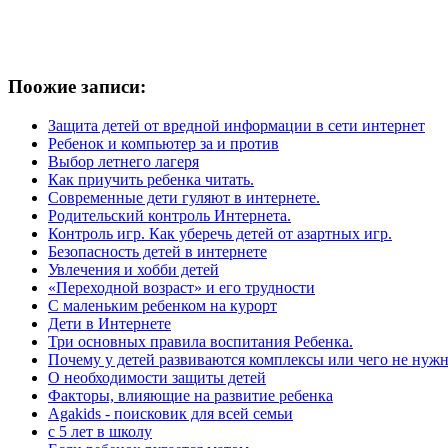
Поожие записи:
Защита детей от вредной информации в сети интернет
Ребенок и компьютер за и против
Выбор летнего лагеря
Как приучить ребенка читать.
Современные дети гуляют в интернете.
Родительский контроль Интернета.
Контроль игр. Как уберечь детей от азартных игр.
Безопасность детей в интернете
Увлечения и хобби детей
«Переходной возраст» и его трудности
С маленьким ребенком на курорт
Дети в Интернете
Три основных правила воспитания Ребенка.
Почему у детей развиваются комплексы или чего не нужн
О необходимости защиты детей
Факторы, влияющие на развитие ребенка
Agakids - поисковик для всей семьи
с 5 лет в школу