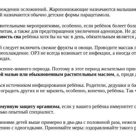
реждении осложнений. Жаропонижающие назначаются малышам до 
й назначаются обычно детские формы парацетамола.
вительными мероприятиями, особенно, если ребёнок болеет более
ллитам, а также для предотвращения увеличения аденоидов. Не д
ность сна
ребёнка хотя бы на час в день, обязательным является
ый следует включить свежие фрукты и овощи. Проводите массаж г
ереохлаждение. ОРЗ не всегда возникает от инфекции, а иногда 
идах.
осенне-зимнего периода. Поэтому в этот период желательно при
вой мазью или обыкновенным растительным маслом
, а, прид
ться источником инфицирования ребёнка. Родители, дедушки и б
 оградить других и не заразить, особенно, конечно, ребёнка. Так
ммунную защиту организма
, если у вашего ребёнка иммуните
олько опытный специалист.
ниями детей выше примерно в два-два с половиной раза, нежели
внению с одногодками. Принимайте меры: оздоравливайте такого