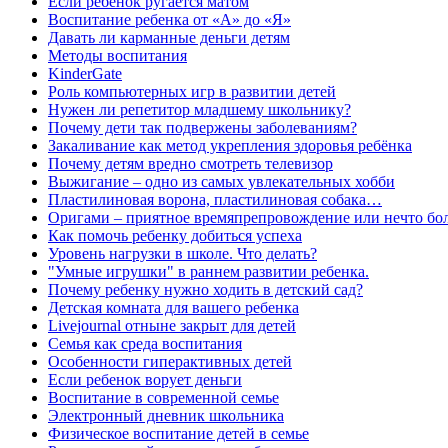
Если ребенок ругается матом
Воспитание ребенка от «А» до «Я»
Давать ли карманные деньги детям
Методы воспитания
KinderGate
Роль компьютерных игр в развитии детей
Нужен ли репетитор младшему школьнику?
Почему дети так подвержены заболеваниям?
Закаливание как метод укрепления здоровья ребёнка
Почему детям вредно смотреть телевизор
Выжигание – одно из самых увлекательных хобби
Пластилиновая ворона, пластилиновая собака…
Оригами – приятное времяпрепровождение или нечто бо
Как помочь ребенку добиться успеха
Уровень нагрузки в школе. Что делать?
"Умные игрушки" в раннем развитии ребенка.
Почему ребенку нужно ходить в детский сад?
Детская комната для вашего ребенка
Livejournal отныне закрыт для детей
Семья как среда воспитания
Особенности гиперактивных детей
Если ребенок ворует деньги
Воспитание в современной семье
Электронный дневник школьника
Физическое воспитание детей в семье