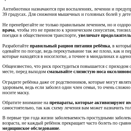
Антибиотики назначаются при воспалениях, лечении и предуп
39 градусах. Для снижения мышечных и головных болей у дете
Не пренебрегайте не только правильным лечением, но и оздоро
врача
, чтобы это не привело к хроническим синуситам, тонзи
поездки в общественном транспорте,
увеличьте продолжитель
Разработайте
правильный рацион питания ребёнка
, в котор
одевайте по погоде, ведь перекутывание так же плохо, как и п
которые находятся в носоглотке, а точнее в миндалинах и адено
Общеизвестно, что риск простудиться повышается с приходом 
месте, перед выходом
смазывайте слизистую носа оксолино
Оградите ребёнка даже от родственников, которые могут явля
здоровьем, ведь если заболел один член семьи, то очень сложно
носите маску.
Обратите внимание на
препараты, которые активизируют и
самостоятельно, так как схему лечения вам может назначить т
В первые три года жизни заболеваемость простудными заболева
возраста, не каждый ребёнок прекращает часто болеть по сра
медицинское обследование
.